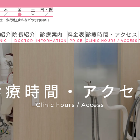
案内
料金表
診療時間・アクセス
採用情報
045-
木
金
土
日・祝
9:00~17:3
ATION
PRICE
CLINIC HOURS / ACCESS
RECRUITMENT
／
●
＊
／
療・小児矯正歯科などの専門診療日
紹介
院長紹介
診療案内
料金表
診療時間・アクセス
NIC
DOCTOR
INFORMATION
PRICE
CLINIC HOURS / ACCESS
診療時間・アクセ
Clinic hours / Access