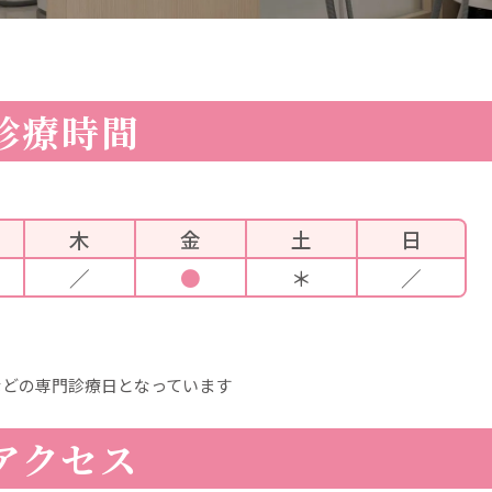
診療時間
木
金
土
日
／
●
＊
／
などの専門診療日となっています
アクセス