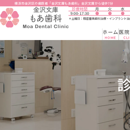
ホーム
医院紹介
院長紹介
診療
横浜市金沢区の歯医者「金沢文庫もあ歯科」金沢文庫から徒歩7分
診療時間
月
火
水
HOME
CLINIC
DOCTOR
INFORM
9:00-17:30
●
●
●
＊土曜日：精密審美歯科治療・インプラント治
ホーム
医院
HOME
CLI